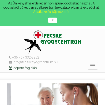
Az Ön kényelme érdekében honlapunk cookiekat használ. A
cookiekról bővebben adatkezelési tájékoztatónkban tájékozódhat.
Adatkezelési tájékoztató!
OK
+36 70 / 332-3252
info@fecskegyogycentrum.hu
Toggle
Időpont foglalás
navigat