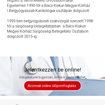
végzett a Semmelweis Orvostudományi
Egyetemen.1990-től a Bács-Kiskun Megyei Kórház
I.Belgyógyászati-Kardiológiai osztályán dolgozott.
1995-ben belgyógyászati szakvizsgát szerzett.1998-
tól a sürgösségi betegellátásban a Bács-Kiskun
Megyei Kórház Sürgösségi Betegellátó Osztályon
dolgozott 2015-ig.
Jelentkezzen be online!
Vizsgálatunkra gyorsan, online is bejelentkezhet.
Azonnali online időpontfoglalás