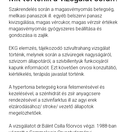
Szakrendelés során a magasvérnyomás betegség,
mellkasi panaszok ill. egyéb belszervi panasz
kivizsgálása, magas vércukor, magas vérzsír értékek
magasvérnyomás gyógyszeres beállítása és
gondozása is zajlik.
EKG elemzés, tájékozodó szívultrahang vizsgálat
történik, melynek során a szívüregek nagyságáról,
szívizom állapotáról, a szívbillentyük funkciojáról
kapunk információt. Ezt követően orvosi konzultátió,
kiértékelés, terápiás javaslat történik.
A hypertonia betegség korai felismerésével és
kezelésével, a szénhidrát és zsír anyagcsere
rendezésével a szívinfarktus ill az agyi erek
elzárodásához/ stroke/ vezető állapotok
megelözhetőek.
A vizsgálatot dr.Bálint Csilla főorvos végzi. 1988-ban